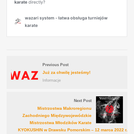
Previous Post
Już za chwilę jesteśmy!
Informacje
Next Post
Mistrzostwa Makroregionu
Zachodniego Międzywojewódzkie
Mistrzostwa Młodzików Karate
KYOKUSHIN w Drawsku Pomorskim – 12 marca 2022 r.